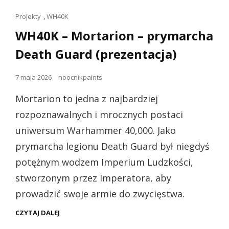
Linki
Projekty
,
WH40K
dla
WH40K – Mortarion – prymarcha
kotów
Death Guard (prezentacja)
Opublikowano
7 maja 2026
noocnikpaints
dnia
Mortarion to jedna z najbardziej
rozpoznawalnych i mrocznych postaci
uniwersum Warhammer 40,000. Jako
prymarcha legionu Death Guard był niegdyś
potężnym wodzem Imperium Ludzkości,
stworzonym przez Imperatora, aby
prowadzić swoje armie do zwycięstwa.
WH40K
CZYTAJ DALEJ
–