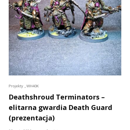
Linki
Projekty
,
WH40K
dla
Deathshroud Terminators –
kotów
elitarna gwardia Death Guard
(prezentacja)