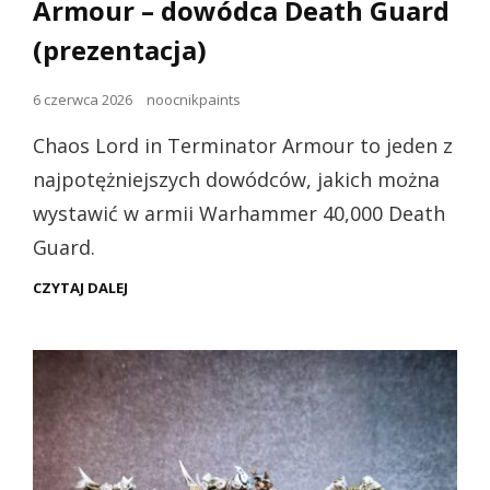
Armour – dowódca Death Guard
(prezentacja)
Opublikowano
6 czerwca 2026
noocnikpaints
dnia
Chaos Lord in Terminator Armour to jeden z
najpotężniejszych dowódców, jakich można
wystawić w armii Warhammer 40,000 Death
Guard.
CHAOS
CZYTAJ DALEJ
LORD
IN
TERMINATOR
ARMOUR
–
DOWÓDCA
DEATH
GUARD
(PREZENTACJA)