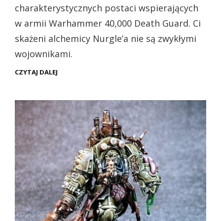
charakterystycznych postaci wspierających
w armii Warhammer 40,000 Death Guard. Ci
skażeni alchemicy Nurgle’a nie są zwykłymi
wojownikami.
FOUL
CZYTAJ DALEJ
BLIGHTSPAWN
–
MISTRZ
TOKSYCZNEJ
ZAGŁADY
W
ARMII
DEATH
GUARD