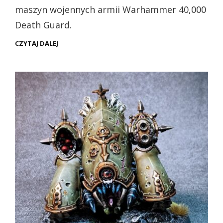
maszyn wojennych armii Warhammer 40,000
Death Guard.
PLAGUEBURST
CZYTAJ DALEJ
CRAWLER
–
CIĘŻKA
ARTYLERIA
DEATH
GUARD
(PREZENTACJA)