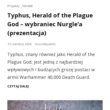
Linki
Projekty
,
WH40K
dla
Typhus, Herald of the Plague
kotów
God – wybraniec Nurgle’a
(prezentacja)
Opublikowano
13 czerwca 2026
noocnikpaints
dnia
Typhus, znany również jako Herald of the
Plague God, jest jedną z najbardziej
wpływowych i budzących grozę postaci w
armii Warhammer 40,000 Death Guard.
TYPHUS,
CZYTAJ DALEJ
HERALD
OF
THE
PLAGUE
GOD