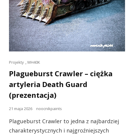
Linki
Projekty
,
WH40K
dla
Plagueburst Crawler – ciężka
kotów
artyleria Death Guard
(prezentacja)
Opublikowano
21 maja 2026
noocnikpaints
dnia
Plagueburst Crawler to jedna z najbardziej
charakterystycznych i najgroźniejszych