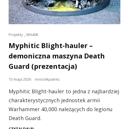
Linki
Projekty
,
WH40K
dla
Myphitic Blight-hauler –
kotów
demoniczna maszyna Death
Guard (prezentacja)
Opublikowano
15 maja 2026
noocnikpaints
dnia
Myphitic Blight-hauler to jedna z najbardziej
charakterystycznych jednostek armii
Warhammer 40,000 należących do legionu
Death Guard.
MYPHITIC
CZYTAJ DALEJ