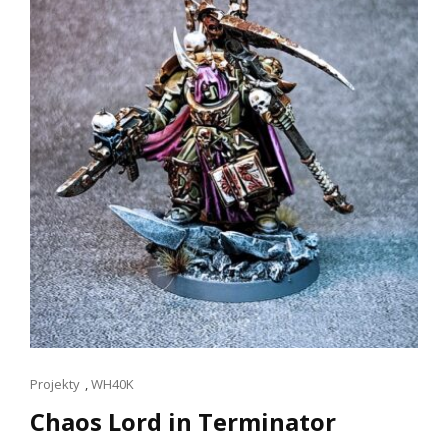
–
WYBRANIEC
NURGLE’A
(PREZENTACJA)
Linki
Projekty
,
WH40K
dla
Chaos Lord in Terminator
kotów