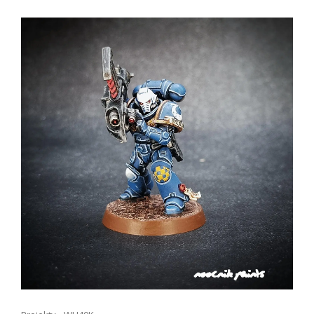
MORTARION
–
PRYMARCHA
DEATH
GUARD
(PREZENTACJA)