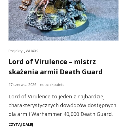
Linki
Projekty
,
WH40K
dla
Lord of Virulence – mistrz
kotów
skażenia armii Death Guard
Opublikowano
17 czerwca 2026
noocnikpaints
dnia
Lord of Virulence to jeden z najbardziej
charakterystycznych dowódców dostępnych
dla armii Warhammer 40,000 Death Guard.
LORD
CZYTAJ DALEJ