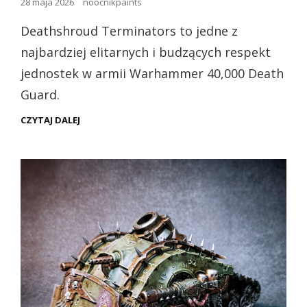
Opublikowano
28 maja 2026
noocnikpaints
dnia
Deathshroud Terminators to jedne z
najbardziej elitarnych i budzących respekt
jednostek w armii Warhammer 40,000 Death
Guard.
DEATHSHROUD
CZYTAJ DALEJ
TERMINATORS
–
ELITARNA
GWARDIA
DEATH
GUARD
(PREZENTACJA)