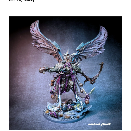
BLIGHT-
HAULER
–
DEMONICZNA
MASZYNA
DEATH
GUARD
(PREZENTACJA)