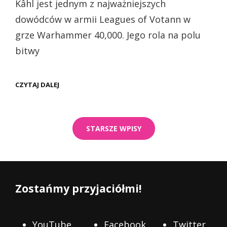
Kâhl jest jednym z najważniejszych
dowódców w armii Leagues of Votann w
grze Warhammer 40,000. Jego rola na polu
bitwy
WH40K
CZYTAJ DALEJ
–
Nawigacja
LEAGUES
OF
po
VOTANN
wpisach
KÂHL
STARSZE WPISY
(PREZENTACJA)
Zostańmy przyjaciółmi!
YouTube
Facebook
Twitter