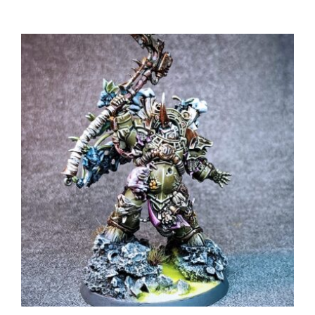
OF
VIRULENCE
–
MISTRZ
SKAŻENIA
ARMII
DEATH
GUARD