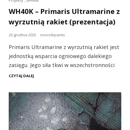
Linki
Projekty
,
WH40K
dla
WH40K – Primaris Ultramarine z
kotów
wyrzutnią rakiet (prezentacja)
Opublikowano
20 grudnia 2025
noocnikpaints
dnia
Primaris Ultramarine z wyrzutnią rakiet jest
jednostką wsparcia ogniowego dalekiego
zasięgu. Jego siła tkwi w wszechstronności
WH40K
CZYTAJ DALEJ
–
PRIMARIS
ULTRAMARINE
Z
WYRZUTNIĄ
RAKIET
(PREZENTACJA)