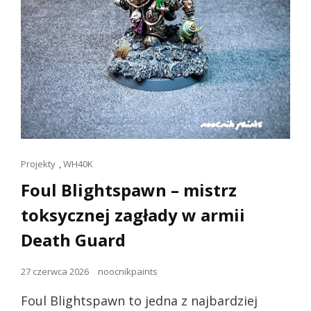
Linki
Projekty
,
WH40K
dla
Foul Blightspawn – mistrz
kotów
toksycznej zagłady w armii
Death Guard
Opublikowano
27 czerwca 2026
noocnikpaints
dnia
Foul Blightspawn to jedna z najbardziej