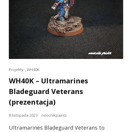
Linki
Projekty
,
WH40K
dla
WH40K – Ultramarines
kotów
Bladeguard Veterans
(prezentacja)
Opublikowano
8 listopada 2023
noocnikpaints
dnia
Ultramarines Bladeguard Veterans to