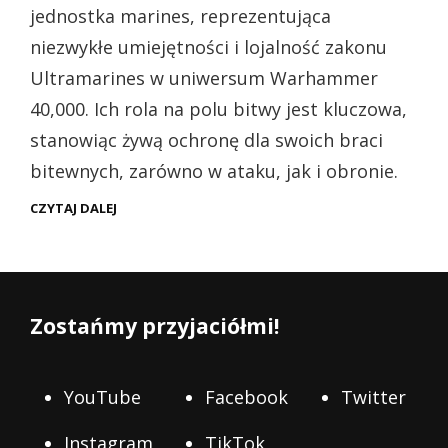
jednostka marines, reprezentująca
niezwykłe umiejętności i lojalność zakonu
Ultramarines w uniwersum Warhammer
40,000. Ich rola na polu bitwy jest kluczowa,
stanowiąc żywą ochronę dla swoich braci
bitewnych, zarówno w ataku, jak i obronie.
WH40K
CZYTAJ DALEJ
–
ULTRAMARINES
BLADEGUARD
VETERANS
(PREZENTACJA)
Zostańmy przyjaciółmi!
YouTube
Facebook
Twitter
Instagram
TikTok