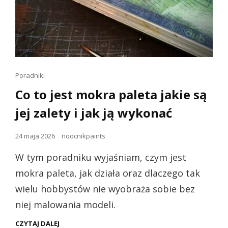
Linki
Poradniki
dla
Co to jest mokra paleta jakie są
kotów
jej zalety i jak ją wykonać
Opublikowano
24 maja 2026
noocnikpaints
dnia
W tym poradniku wyjaśniam, czym jest
mokra paleta, jak działa oraz dlaczego tak
wielu hobbystów nie wyobraża sobie bez
niej malowania modeli.
CO
CZYTAJ DALEJ