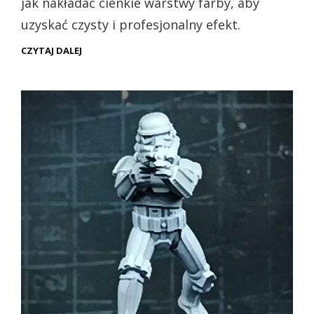
jak nakładać cienkie warstwy farby, aby
uzyskać czysty i profesjonalny efekt.
LAYERING
CZYTAJ DALEJ
–
CO
TO
JEST
I
JAK
WYKONAĆ
NA
FIGURCE