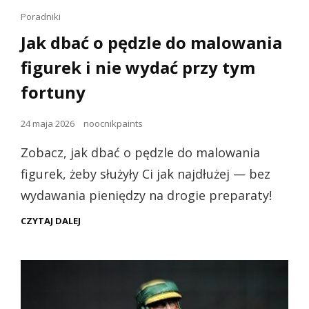
Linki
Poradniki
dla
Jak dbać o pędzle do malowania
kotów
figurek i nie wydać przy tym
fortuny
Opublikowano
24 maja 2026
noocnikpaints
dnia
Zobacz, jak dbać o pędzle do malowania
figurek, żeby służyły Ci jak najdłużej — bez
wydawania pieniędzy na drogie preparaty!
JAK
CZYTAJ DALEJ
DBAĆ
O
PĘDZLE
DO
MALOWANIA
FIGUREK
I