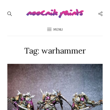
Men
Spo
MENU
Tag:
warhammer