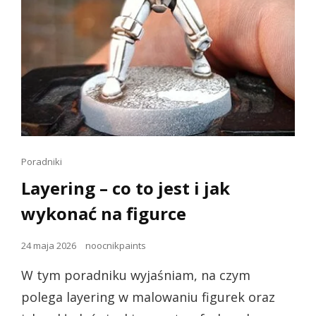
Linki
Poradniki
dla
Layering – co to jest i jak
kotów
wykonać na figurce
Opublikowano
24 maja 2026
noocnikpaints
dnia
W tym poradniku wyjaśniam, na czym
polega layering w malowaniu figurek oraz