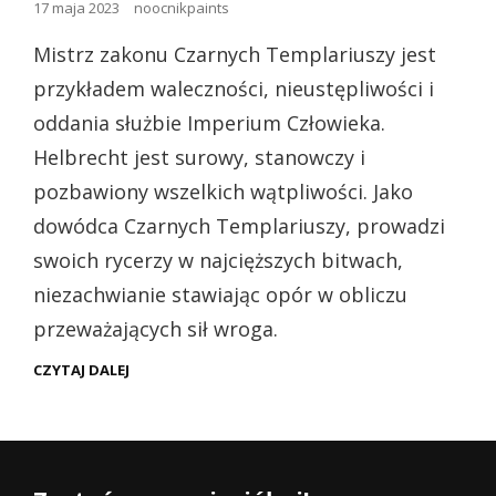
Opublikowano
17 maja 2023
noocnikpaints
dnia
Mistrz zakonu Czarnych Templariuszy jest
przykładem waleczności, nieustępliwości i
oddania służbie Imperium Człowieka.
Helbrecht jest surowy, stanowczy i
pozbawiony wszelkich wątpliwości. Jako
dowódca Czarnych Templariuszy, prowadzi
swoich rycerzy w najcięższych bitwach,
niezachwianie stawiając opór w obliczu
przeważających sił wroga.
WH40K
CZYTAJ DALEJ
–
HIGH
MARSHAL
HELBRECHT
(PREZENTACJA)