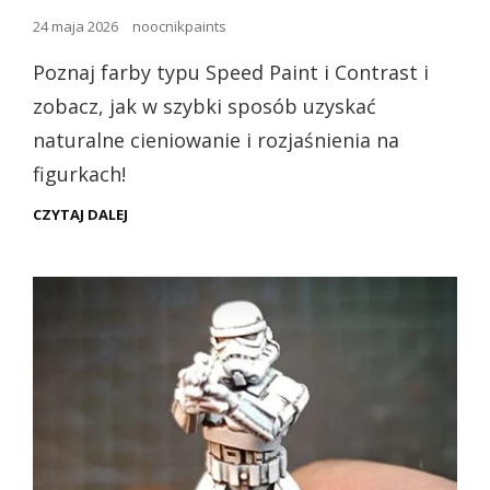
Opublikowano
24 maja 2026
noocnikpaints
dnia
Poznaj farby typu Speed Paint i Contrast i
zobacz, jak w szybki sposób uzyskać
naturalne cieniowanie i rozjaśnienia na
figurkach!
JAK
CZYTAJ DALEJ
UŻYWAĆ
FARB
TYPU
SPEED
PAINT
LUB
CONTRAST