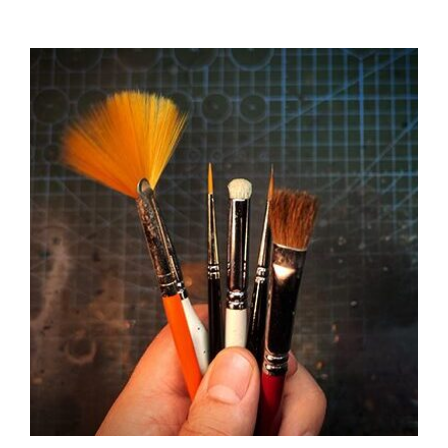
TO
JEST
MOKRA
PALETA
JAKIE
SĄ
JEJ
ZALETY
I
JAK
JĄ
WYKONAĆ