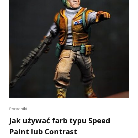
NIE
WYDAĆ
PRZY
TYM
FORTUNY
Linki
Poradniki
dla
Jak używać farb typu Speed
kotów
Paint lub Contrast