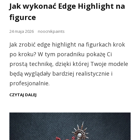
dla
Jak wykonać Edge Highlight na
kotów
figurce
Opublikowano
24 maja 2026
noocnikpaints
dnia
Jak zrobić edge highlight na figurkach krok
po kroku? W tym poradniku pokażę Ci
prostą technikę, dzięki której Twoje modele
będą wyglądały bardziej realistycznie i
profesjonalnie.
JAK
CZYTAJ DALEJ
WYKONAĆ
EDGE
HIGHLIGHT
NA
FIGURCE