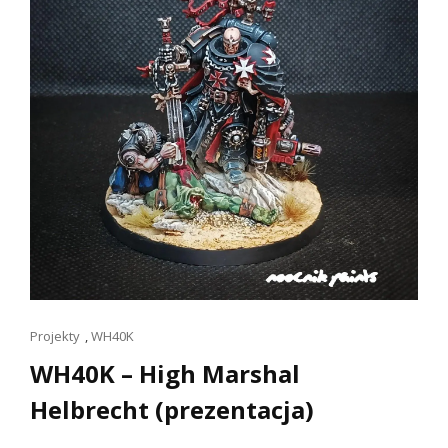
Linki
Projekty
,
WH40K
dla
WH40K – High Marshal
kotów
Helbrecht (prezentacja)