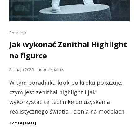
Linki
Poradniki
dla
Jak wykonać Zenithal Highlight
kotów
na figurce
Opublikowano
24 maja 2026
noocnikpaints
dnia
W tym poradniku krok po kroku pokazuję,
czym jest zenithal highlight i jak
wykorzystać tę technikę do uzyskania
realistycznego światła i cienia na modelach.
JAK
CZYTAJ DALEJ
WYKONAĆ
ZENITHAL
HIGHLIGHT