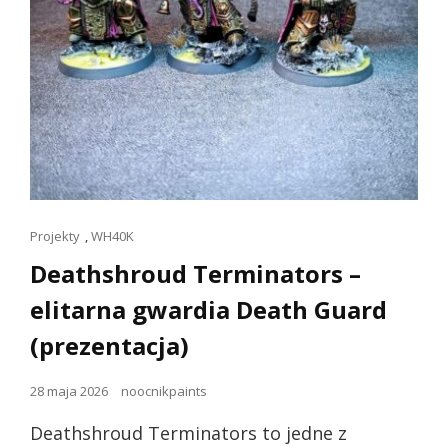
Linki
Projekty
,
WH40K
dla
Deathshroud Terminators –
kotów
elitarna gwardia Death Guard
(prezentacja)
Opublikowano
28 maja 2026
noocnikpaints
dnia
Deathshroud Terminators to jedne z