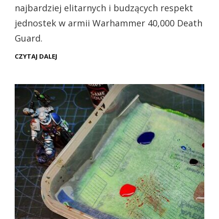
najbardziej elitarnych i budzących respekt
jednostek w armii Warhammer 40,000 Death
Guard.
DEATHSHROUD
CZYTAJ DALEJ
TERMINATORS
–
ELITARNA
GWARDIA
DEATH
GUARD
(PREZENTACJA)