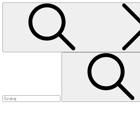
Przejdź
do
treści
Szukaj: