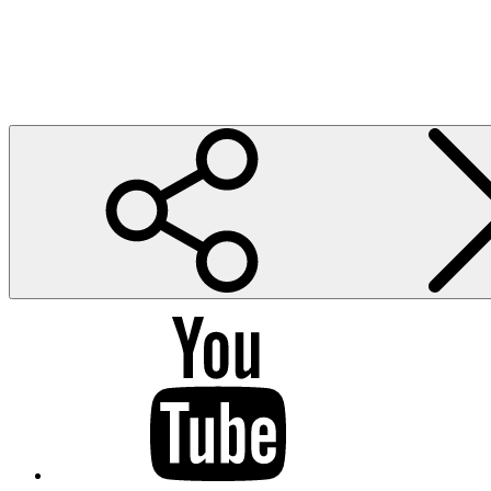
Noocnik Paints
Malowanie figurek do gier bitewnych, planszowych i skirmrishy
YouTube