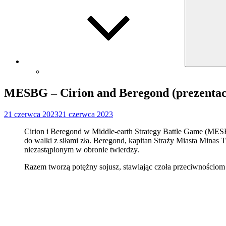
MESBG – Cirion and Beregond (prezentac
Opublikowano
21 czerwca 2023
21 czerwca 2023
dnia
Cirion i Beregond w Middle-earth Strategy Battle Game (MESB
do walki z siłami zła. Beregond, kapitan Straży Miasta Minas 
niezastąpionym w obronie twierdzy.
Razem tworzą potężny sojusz, stawiając czoła przeciwnościom