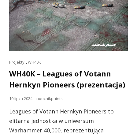
Linki
Projekty
,
WH40K
dla
WH40K – Leagues of Votann
kotów
Hernkyn Pioneers (prezentacja)
Opublikowano
10 lipca 2024
noocnikpaints
dnia
Leagues of Votann Hernkyn Pioneers to
elitarna jednostka w uniwersum
Warhammer 40,000, reprezentująca