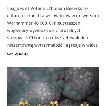
dnia
Leagues of Votann Cthonian Beserks to
elitarna jednostka wojowników w uniwersum
Warhammer 40,000. Ci nieustraszeni
wojownicy wywodzą się z brutalnych
środowisk Cthonii, co ukształtowało ich
niesamowitą wytrzymałość i agresję w walce.
WH40K
CZYTAJ DALEJ
–
LEAGUES
OF
VOTANN
CTHONIAN
BESERKS
(PREZENTACJA)