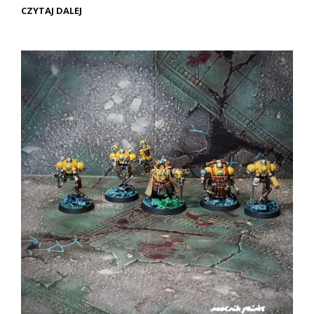
WH40K
CZYTAJ DALEJ
–
LEAGUES
OF
VOTANN
GRIMNYR
(PREZENTACJA)