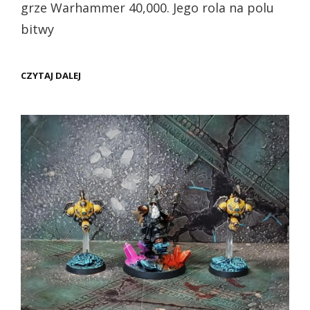
grze Warhammer 40,000. Jego rola na polu
bitwy
WH40K
CZYTAJ DALEJ
–
LEAGUES
OF
VOTANN
KÂHL
(PREZENTACJA)