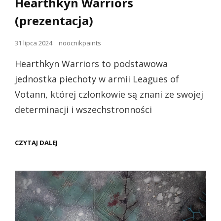
Hearthkyn Warriors
(prezentacja)
Opublikowano
31 lipca 2024
noocnikpaints
dnia
Hearthkyn Warriors to podstawowa
jednostka piechoty w armii Leagues of
Votann, której członkowie są znani ze swojej
determinacji i wszechstronności
WH40K
CZYTAJ DALEJ
-
LEAGUES
OF
VOTANN
HEARTHKYN
WARRIORS
(PREZENTACJA)