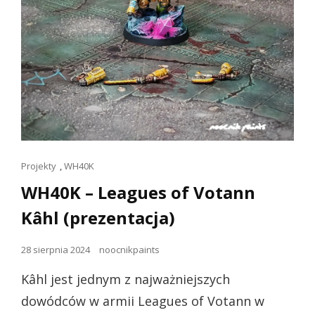
Linki
Projekty
,
WH40K
dla
WH40K – Leagues of Votann
kotów
Kâhl (prezentacja)
Opublikowano
28 sierpnia 2024
noocnikpaints
dnia
Kâhl jest jednym z najważniejszych
dowódców w armii Leagues of Votann w