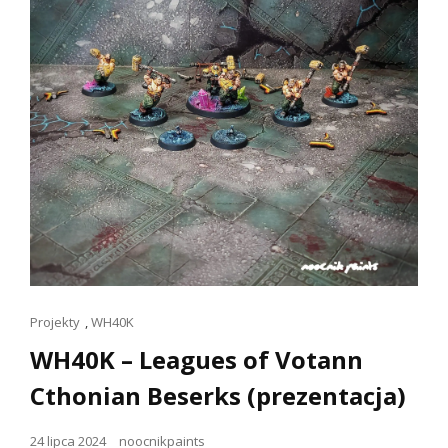
Linki
Projekty
,
WH40K
dla
WH40K – Leagues of Votann
kotów
Cthonian Beserks (prezentacja)
Opublikowano
24 lipca 2024
noocnikpaints