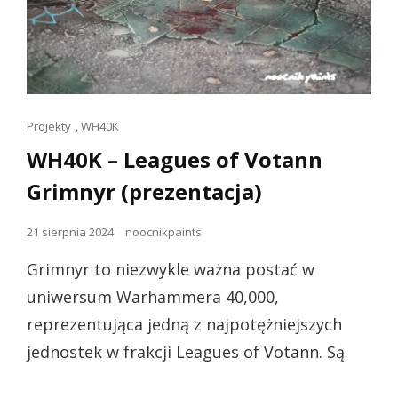
Linki
Projekty
,
WH40K
dla
WH40K – Leagues of Votann
kotów
Grimnyr (prezentacja)
Opublikowano
21 sierpnia 2024
noocnikpaints
dnia
Grimnyr to niezwykle ważna postać w
uniwersum Warhammera 40,000,
reprezentująca jedną z najpotężniejszych
jednostek w frakcji Leagues of Votann. Są