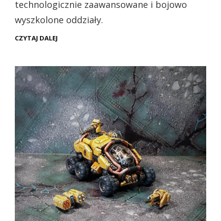
technologicznie zaawansowane i bojowo
wyszkolone oddziały.
WH40K
CZYTAJ DALEJ
–
LEAGUES
OF
VOTANN
HERNKYN
PIONEERS
(PREZENTACJA)