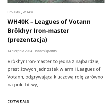
Linki
Projekty
,
WH40K
dla
WH40K – Leagues of Votann
kotów
Brôkhyr Iron-master
(prezentacja)
Opublikowano
14 sierpnia 2024
noocnikpaints
dnia
Brôkhyr Iron-master to jedna z najbardziej
prestiżowych jednostek w armii Leagues of
Votann, odgrywająca kluczową rolę zarówno
na polu bitwy,
WH40K
CZYTAJ DALEJ
–
LEAGUES