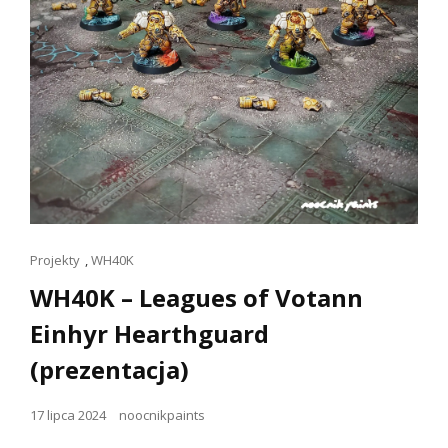
Linki
Projekty
,
WH40K
dla
WH40K – Leagues of Votann
kotów
Einhyr Hearthguard
(prezentacja)
Opublikowano
17 lipca 2024
noocnikpaints
dnia