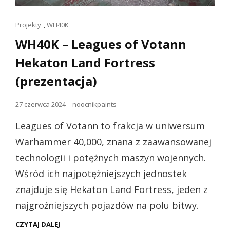
Linki
Projekty
,
WH40K
dla
WH40K – Leagues of Votann
kotów
Hekaton Land Fortress
(prezentacja)
Opublikowano
27 czerwca 2024
noocnikpaints
dnia
Leagues of Votann to frakcja w uniwersum
Warhammer 40,000, znana z zaawansowanej
technologii i potężnych maszyn wojennych.
Wśród ich najpotężniejszych jednostek
znajduje się Hekaton Land Fortress, jeden z
najgroźniejszych pojazdów na polu bitwy.
WH40K
CZYTAJ DALEJ