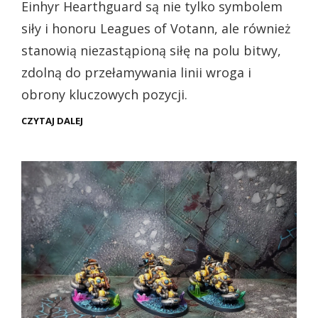
Einhyr Hearthguard są nie tylko symbolem
siły i honoru Leagues of Votann, ale również
stanowią niezastąpioną siłę na polu bitwy,
zdolną do przełamywania linii wroga i
obrony kluczowych pozycji.
WH40K
CZYTAJ DALEJ
–
LEAGUES
OF
VOTANN
EINHYR
HEARTHGUARD
(PREZENTACJA)