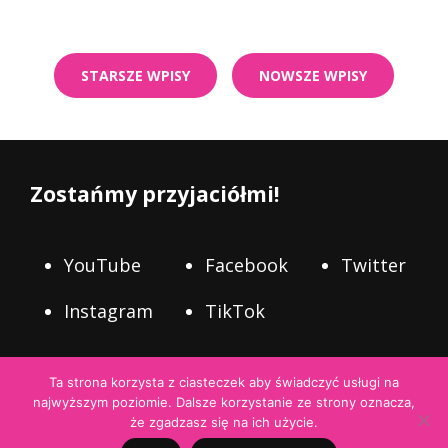
–
Nawigacja
LEAGUES
OF
po
VOTANN
wpisach
HEKATON
STARSZE WPISY
NOWSZE WPISY
LAND
FORTRESS
(PREZENTACJA)
Zostańmy przyjaciółmi!
YouTube
Facebook
Twitter
Instagram
TikTok
Ta strona korzysta z ciasteczek aby świadczyć usługi na
najwyższym poziomie. Dalsze korzystanie ze strony oznacza,
English
że zgadzasz się na ich użycie.
Prawa Autorskie © 2026
Noocnik Paints
|
WEN