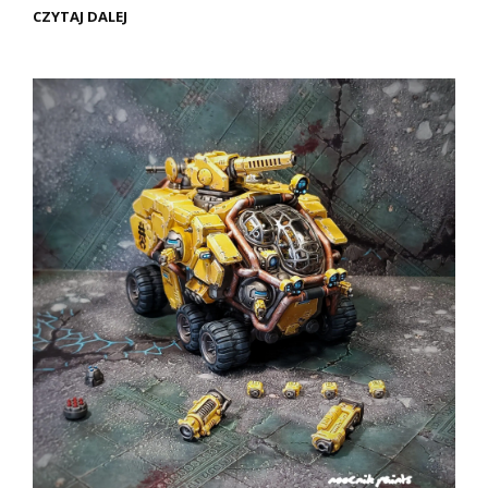
WH40K
CZYTAJ DALEJ
–
LEAGUES
OF
VOTANN
SAGITAUR
(PREZENTACJA)