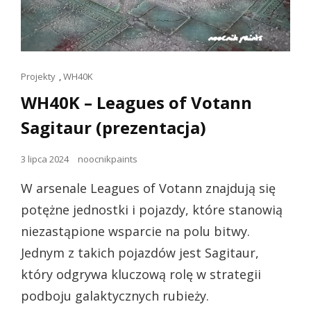
Linki
Projekty
,
WH40K
dla
WH40K – Leagues of Votann
kotów
Sagitaur (prezentacja)
Opublikowano
3 lipca 2024
noocnikpaints
dnia
W arsenale Leagues of Votann znajdują się
potężne jednostki i pojazdy, które stanowią
niezastąpione wsparcie na polu bitwy.
Jednym z takich pojazdów jest Sagitaur,
który odgrywa kluczową rolę w strategii
podboju galaktycznych rubieży.