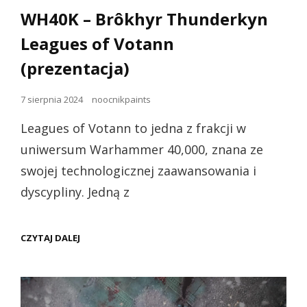
dla
WH40K – Brôkhyr Thunderkyn
kotów
Leagues of Votann
(prezentacja)
Opublikowano
7 sierpnia 2024
noocnikpaints
dnia
Leagues of Votann to jedna z frakcji w
uniwersum Warhammer 40,000, znana ze
swojej technologicznej zaawansowania i
dyscypliny. Jedną z
WH40K
CZYTAJ DALEJ
–
BRÔKHYR
THUNDERKYN
LEAGUES
OF