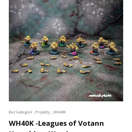
VOTANN
(PREZENTACJA)
Linki
Bez kategorii
,
Projekty
,
WH40K
dla
WH40K -Leagues of Votann
kotów