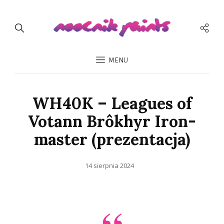
Men
Spo
MENU
WH40K – Leagues of
Votann Brôkhyr Iron-
master (prezentacja)
Opublikowano
14 sierpnia 2024
dnia