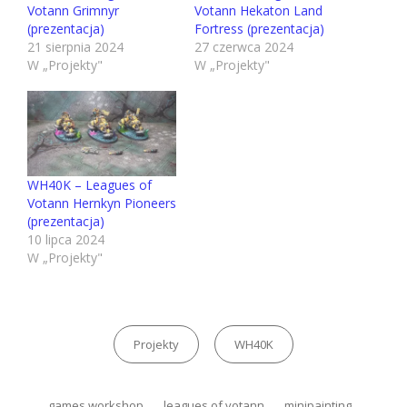
Votann Grimnyr
Votann Hekaton Land
(prezentacja)
Fortress (prezentacja)
21 sierpnia 2024
27 czerwca 2024
W „Projekty"
W „Projekty"
WH40K – Leagues of
Votann Hernkyn Pioneers
(prezentacja)
10 lipca 2024
W „Projekty"
Kategorie
Projekty
WH40K
Tagi,
games workshop
leagues of votann
minipainting