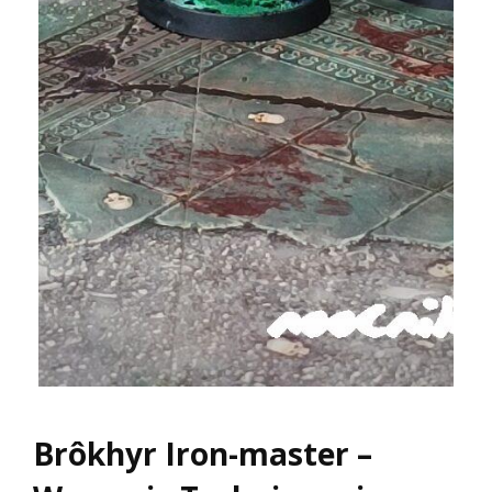
Brôkhyr Iron-master –