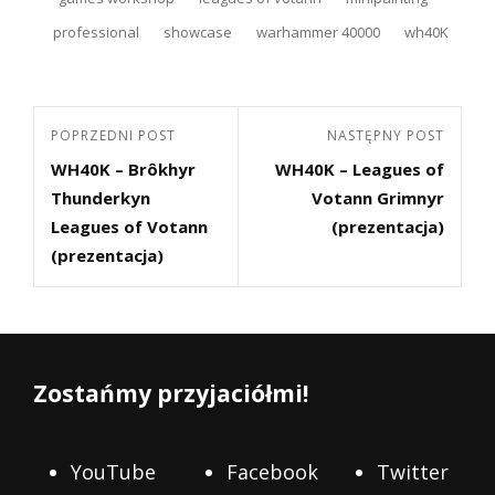
professional
showcase
warhammer 40000
wh40K
Nawigacja
Poprzedni
POPRZEDNI POST
Następny
NASTĘPNY POST
wpisu
WH40K – Brôkhyr
WH40K – Leagues of
post
Post
Thunderkyn
Votann Grimnyr
Leagues of Votann
(prezentacja)
(prezentacja)
Zostańmy przyjaciółmi!
YouTube
Facebook
Twitter