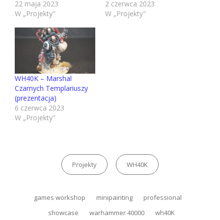
22 maja 2023
2 czerwca 2023
W „Projekty"
W „Projekty"
WH40K – Marshal
Czarnych Templariuszy
(prezentacja)
6 czerwca 2023
W „Projekty"
Kategorie
Projekty
WH40K
Tagi,
games workshop
minipainting
professional
showcase
warhammer 40000
wh40K