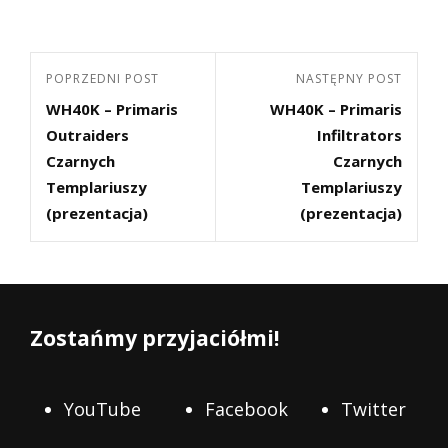
Nawigacja
Poprzedni
POPRZEDNI POST
Następny
NASTĘPNY POST
wpisu
WH40K – Primaris
WH40K – Primaris
post
Post
Outraiders
Infiltrators
Czarnych
Czarnych
Templariuszy
Templariuszy
(prezentacja)
(prezentacja)
Zostańmy przyjaciółmi!
YouTube
Facebook
Twitter